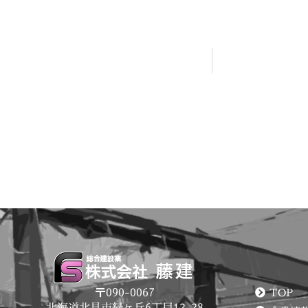
〒090-0067
TOP
北海道北見市緑ヶ丘6丁目12-28