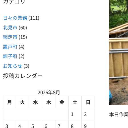
カテゴリ
雑誌掲載
日々の業務
(111)
詳しくはこちら
北見市
(60)
網走市
(15)
置戸町
(4)
訓子府
(2)
お知らせ
(3)
投稿カレンダー
2026年8月
月
火
水
木
金
土
日
1
2
本日作
3
4
5
6
7
8
9